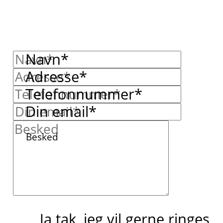
Navn*
Adresse*
Telefonnummer*
Din email*
Besked
Ja tak, jeg vil gerne ringes