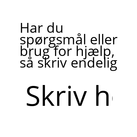
Har du
spørgsmål eller
brug for hjælp,
så skriv endelig
Skriv
her