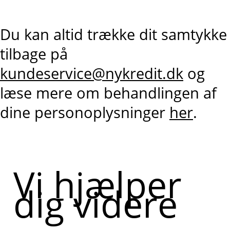
Du kan altid trække dit samtykke
tilbage på
kundeservice@nykredit.dk
og
læse mere om behandlingen af
dine personoplysninger
her
.
Vi hjælper
dig videre