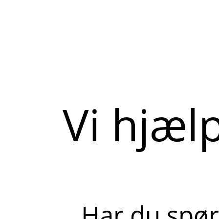
Vi hjæl
Har du spør