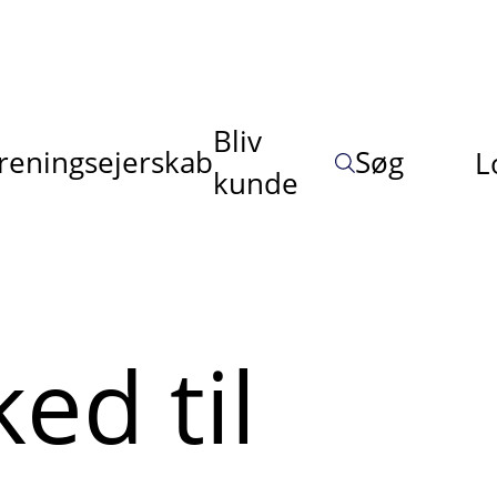
Bliv
reningsejerskab
Søg
L
kunde
ed til