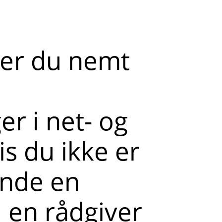
der du nemt
r i net- og
s du ikke er
ende en
l en rådgiver