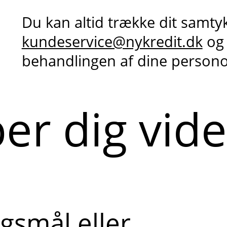
Du kan altid trække dit samty
kundeservice@nykredit.dk
og
behandlingen af dine person
per dig vid
gsmål eller