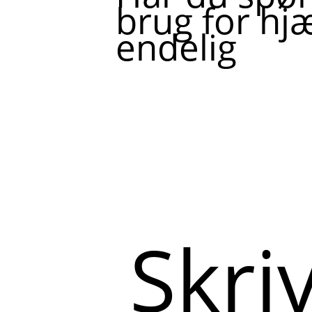
brug for hjæ
endelig
Skriv
her