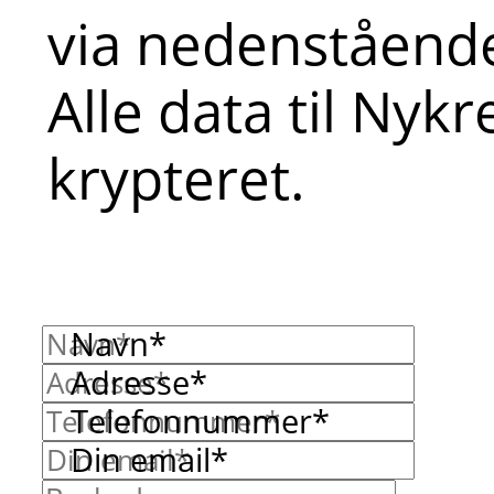
via nedenstående
Alle data til Nyk
krypteret.
Navn*
Adresse*
Telefonnummer*
Din email*