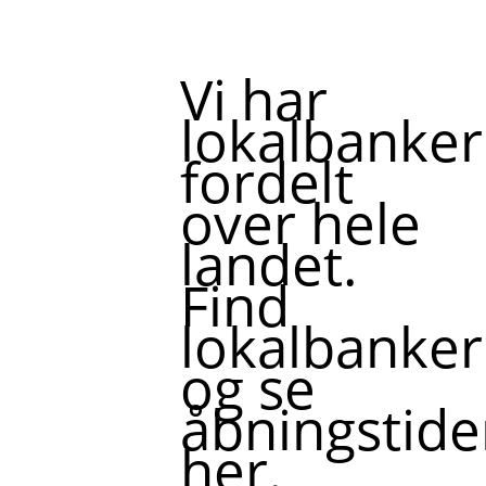
Vi har
lokalbanker
fordelt
over hele
landet.
Find
lokalbanker
og se
åbningstide
her.