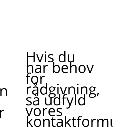
Hvis du
har behov
for
rådgivning,
ne,
så udfyld
vores
r
kontaktformula