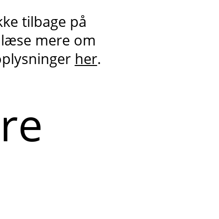
kke tilbage på
 læse mere om
oplysninger
her
.
ere