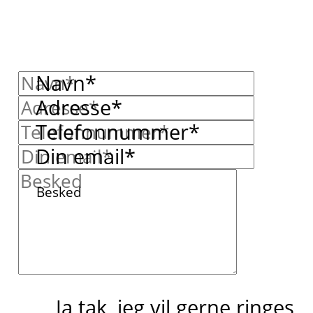
Navn*
Adresse*
Telefonnummer*
Din email*
Besked
Ja tak, jeg vil gerne ringes