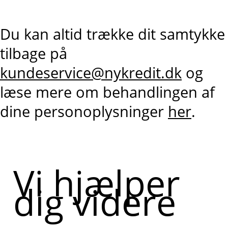
Du kan altid trække dit samtykke
tilbage på
kundeservice@nykredit.dk
og
læse mere om behandlingen af
dine personoplysninger
her
.
Vi hjælper
dig videre