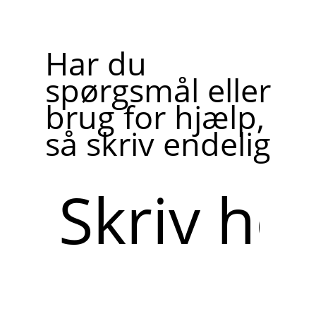
Har du
spørgsmål eller
brug for hjælp,
så skriv endelig
Skriv
her