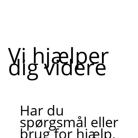
Vi hjælper
dig videre
Har du
spørgsmål eller
brug for hjælp,