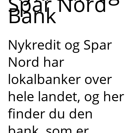
Spar Nord
Bank
Nykredit og Spar
Nord har
lokalbanker over
hele landet, og her
finder du den
bank, som er