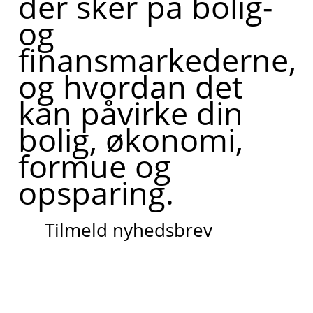
der sker på bolig-
og
finansmarkederne,
og hvordan det
kan påvirke din
bolig, økonomi,
formue og
opsparing.
Tilmeld nyhedsbrev