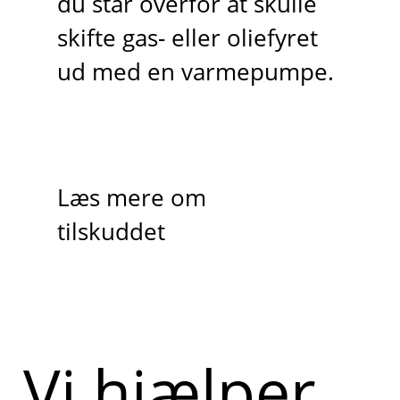
du står overfor at skulle
skifte gas- eller oliefyret
ud med en varmepumpe.
Læs mere om
tilskuddet
Vi hjælper