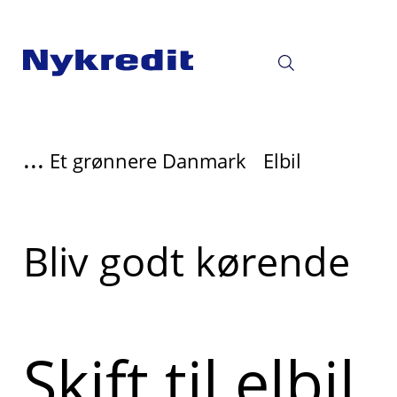
...
Et grønnere Danmark
Elbil
Læs
Bliv godt kørende
mere
om
Skift til elbil