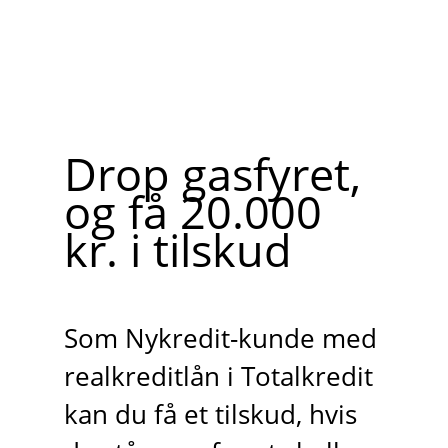
Drop gasfyret,
og få 20.000
kr. i tilskud
Som Nykredit-kunde med
realkreditlån i Totalkredit
kan du få et tilskud, hvis