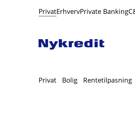
Privat
Erhverv
Private Banking
C
Privat
Bolig
Rentetilpasning