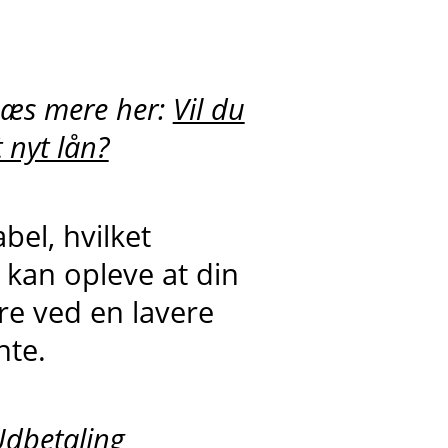
Læs mere her:
Vil du
 nyt lån?
bel, hvilket
g kan opleve at din
re ved en lavere
nte.
Udbetaling