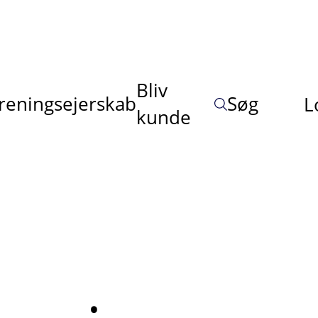
Bliv
reningsejerskab
Søg
L
kunde