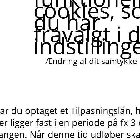
cookies, 
du har
fravalgt i 
indstilling
Ændring af dit samtykke
ar du optaget et
Tilpasningslån
, 
er ligger fast i en periode på fx 3 
angen. Når denne tid udløber skal