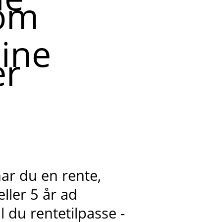
som
dine
er
har du en rente,
eller 5 år ad
 du rentetilpasse -