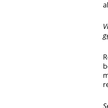
a
V
g
R
b
m
r
S