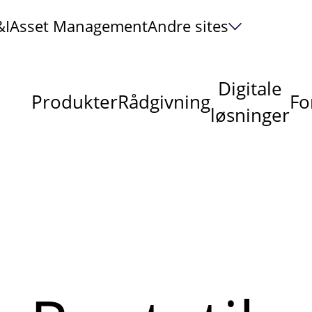
&I
Asset Management
Andre sites
Digitale
Produkter
Rådgivning
Fo
løsninger