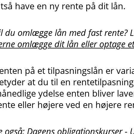
ltså have en ny rente på dit lån.
il du omlægge lån med fast rente? 
erne omlægge dit lån eller optage et
enten på et tilpasningslån er varia
etyder at du til en rentetilpasnin
ånedlige ydelse enten bliver lave
ente eller højere ved en højere re
e også:
Dagens obligationskurser - 