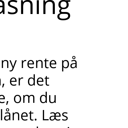
asning
 ny rente på
, er det
je, om du
lånet. Læs