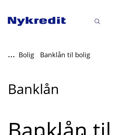
...
Bolig
Banklån til bolig
Læs
Banklån
mere
om
Banklån til