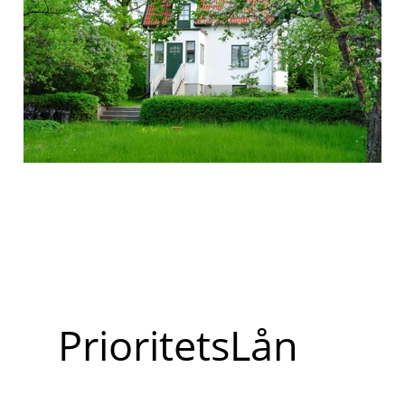
PrioritetsLån