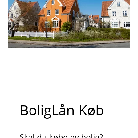
BoligLån Køb
Skal du købe ny bolig?