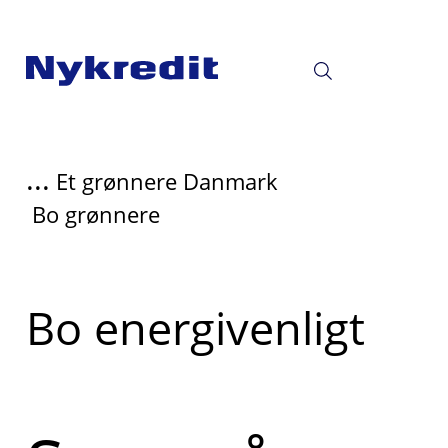
...
Et grønnere Danmark
Bo grønnere
Read
Bo energivenligt
more
about