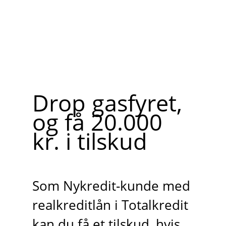
Drop gasfyret,
og få 20.000
kr. i tilskud
Som Nykredit-kunde med
realkreditlån i Totalkredit
kan du få et tilskud, hvis