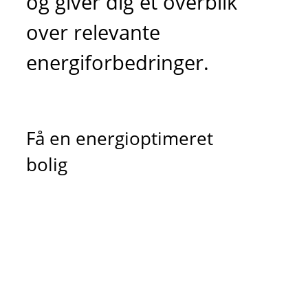
og giver dig et overblik
over relevante
energiforbedringer.
Få en energioptimeret
bolig