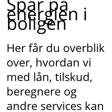
Spar på
energien i
boligen
Her får du overblik
over, hvordan vi
med lån, tilskud,
beregnere og
andre services kan