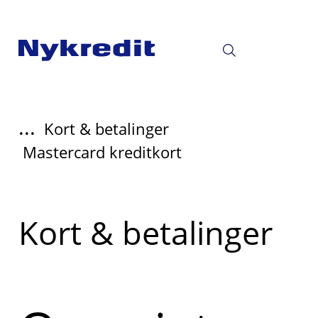
...
Kort & betalinger
Mastercard kreditkort
Read
Kort & betalinger
more
about