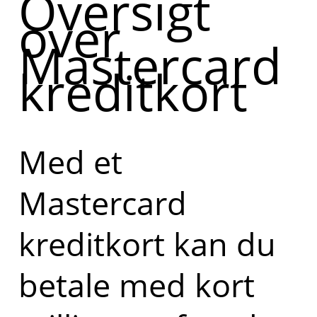
Oversigt
over
Mastercard
kreditkort
Med et
Mastercard
kreditkort kan du
betale med kort