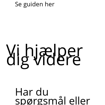
Se guiden her
Vi hjælper
dig videre
Har du
spørgsmål eller