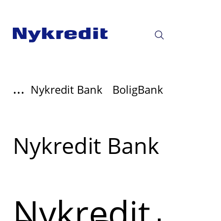
...
Nykredit Bank
BoligBank
Read
Nykredit Bank
more
about
Nykredit