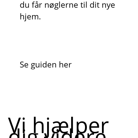
du får nøglerne til dit nye
hjem.
Se guiden her
Vi hjælper
dig videre