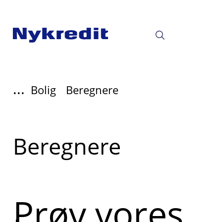
...
Bolig
Beregnere
Read
Beregnere
more
about
Prøv vores