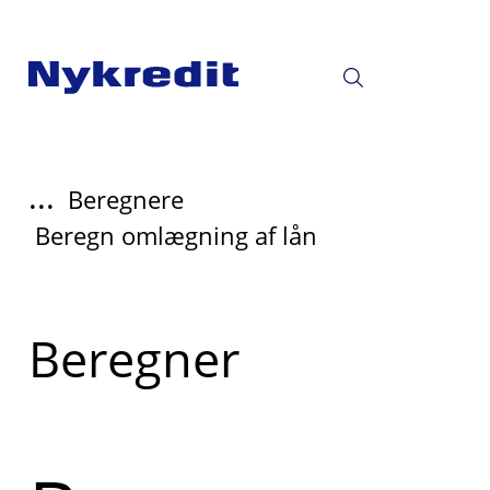
...
Beregnere
Beregn omlægning af lån
Læs
Beregner
mere
om