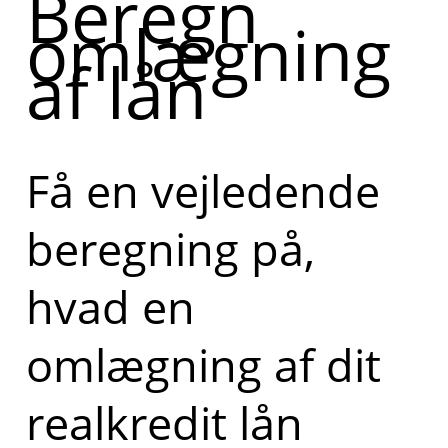
Beregn
omlægning
af lån
Få en vejledende
beregning på,
hvad en
omlægning af dit
realkredit lån