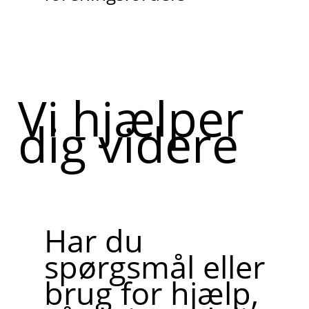
Vi hjælper
dig videre
Har du
spørgsmål eller
brug for hjælp,