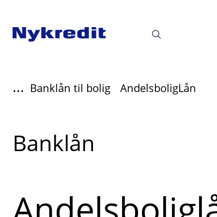
...
Banklån til bolig
AndelsboligLån
Læs
Banklån
mere
om
Andelsboligl