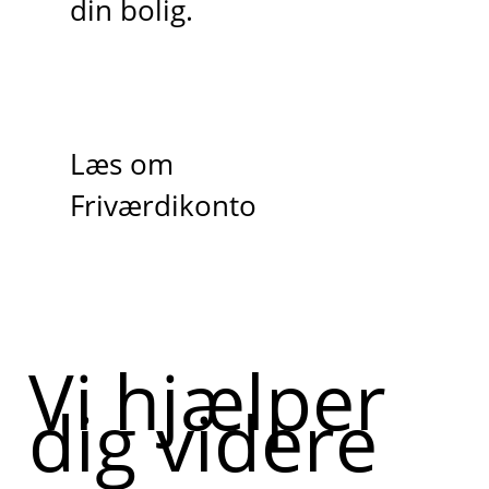
din bolig.
Læs om
Friværdikonto
Vi hjælper
dig videre