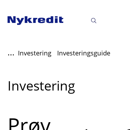
...
Investering
Investeringsguide
Læs
Investering
mere
om
Prøv