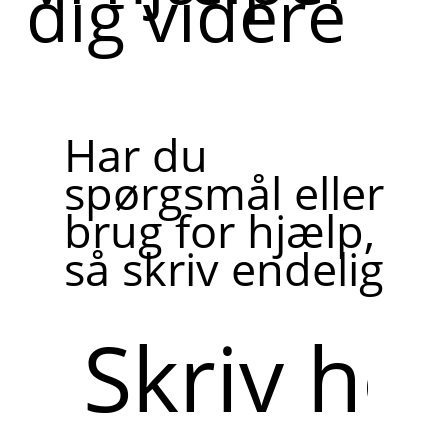
dig videre
Har du
spørgsmål eller
brug for hjælp,
så skriv endelig
Skriv
her