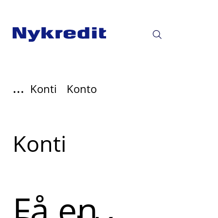
...
Konti
Konto
Read
Konti
more
about
Få en