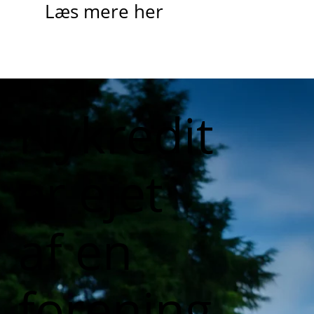
Læs mere her
Nykredit
er ejet
af en
forening