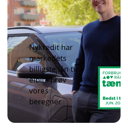
Nykredit har
markedets
billigste lån til
elbil - prøv
vores
beregner