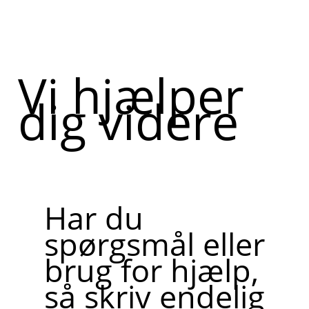
Vi hjælper
dig videre
Har du
spørgsmål eller
brug for hjælp,
så skriv endelig