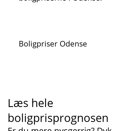
Boligpriser Odense
Læs hele
boligprisprognosen
Er du mere nysgerrig? Dyk