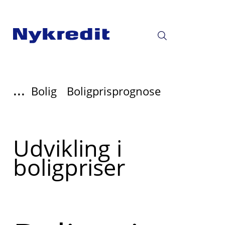
...
Bolig
Boligprisprognose
Read
Udvikling i
more
boligpriser
about