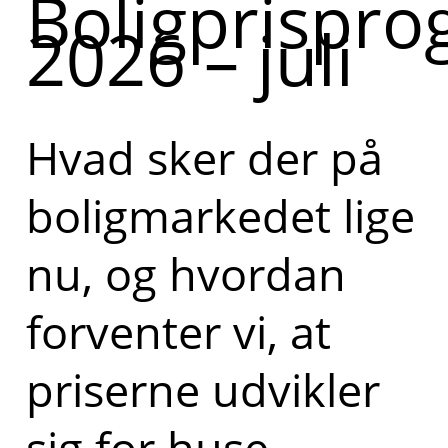
Boligprispro
2026 – juli
Hvad sker der på
boligmarkedet lige
nu, og hvordan
forventer vi, at
priserne udvikler
sig for huse,