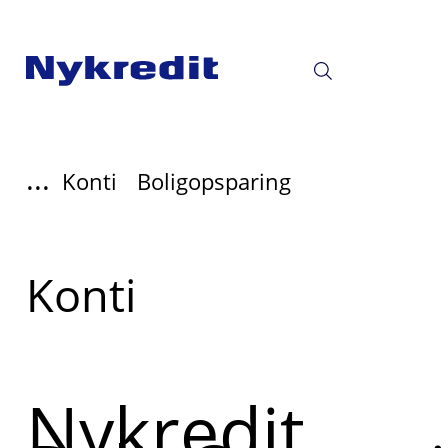
...
Konti
Boligopsparing
Læs
Konti
mere
om
Nykredit