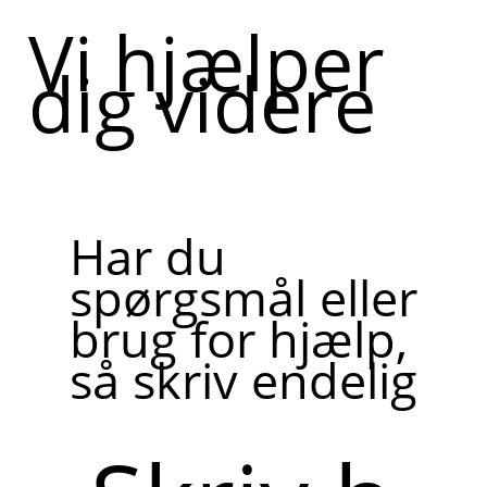
Vi hjælper
dig videre
Har du
spørgsmål eller
brug for hjælp,
så skriv endelig
Skriv