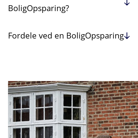
BoligOpsparing?
Fordele ved en BoligOpsparing