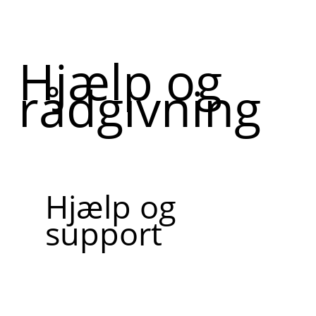
Hjælp og
rådgivning
Hjælp og
support