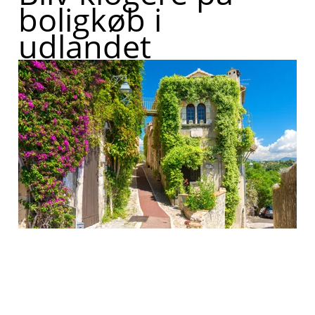
boligkøb i
udlandet