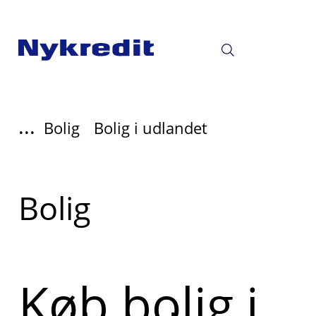
...
Bolig
Bolig i udlandet
Læs
Bolig
mere
om
Køb bolig i