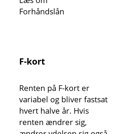
Læs om
Forhåndslån
F-kort
Renten på F-kort er
variabel og bliver fastsat
hvert halve år. Hvis
renten ændrer sig,
ændrer ydelsen sig også.