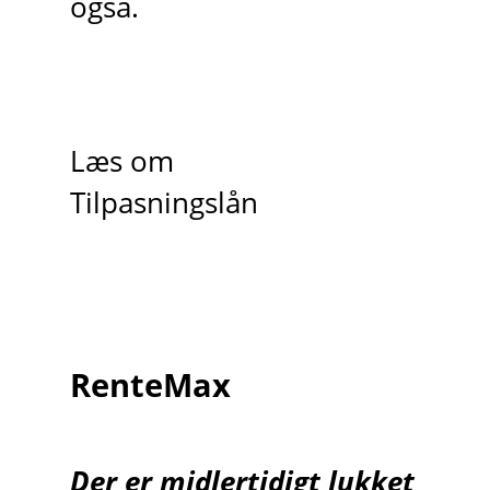
også.
Læs om
Tilpasningslån
RenteMax
Der er midlertidigt lukket