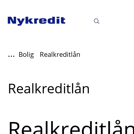
...
Bolig
Realkreditlån
Læs
Realkreditlån
mere
om
Realkreditlå