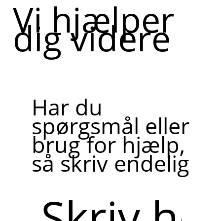
Vi hjælper
dig videre
Har du
spørgsmål eller
brug for hjælp,
så skriv endelig
Skriv
her