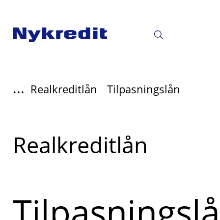
...
Realkreditlån
Tilpasningslån
Læs
Realkreditlån
mere
om
Tilpasningsl