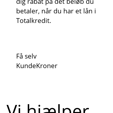
dig rabat på det beløb du
betaler, når du har et lån i
Totalkredit.
Få selv
KundeKroner
Vi hjælper