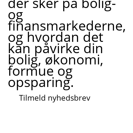
der sker på bolig-
og
finansmarkederne,
og hvordan det
kan påvirke din
bolig, økonomi,
formue og
opsparing.
Tilmeld nyhedsbrev