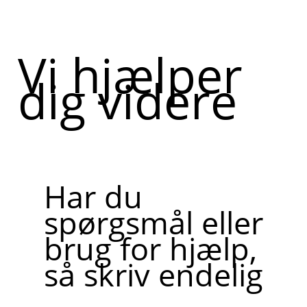
Vi hjælper
dig videre
Har du
spørgsmål eller
brug for hjælp,
så skriv endelig