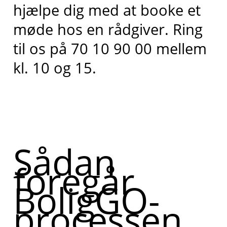
hjælpe dig med at booke et
møde hos en rådgiver. Ring
til os på 70 10 90 00 mellem
kl. 10 og 15.
Sådan
foregår
BoligGO-
processen