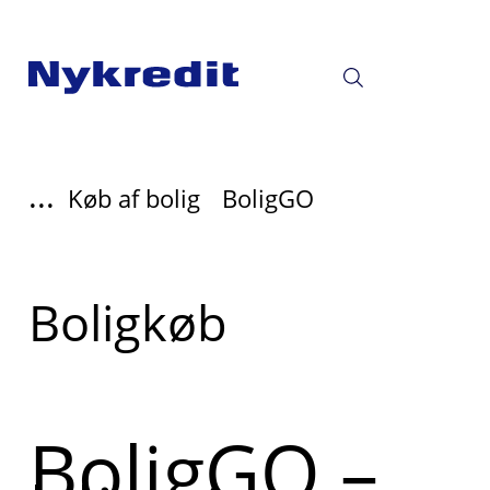
...
Køb af bolig
BoligGO
Læs
Boligkøb
mere
om
BoligGO –