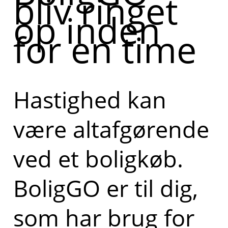
bliv ringet
op inden
for en time
Hastighed kan
være altafgørende
ved et boligkøb.
BoligGO er til dig,
som har brug for