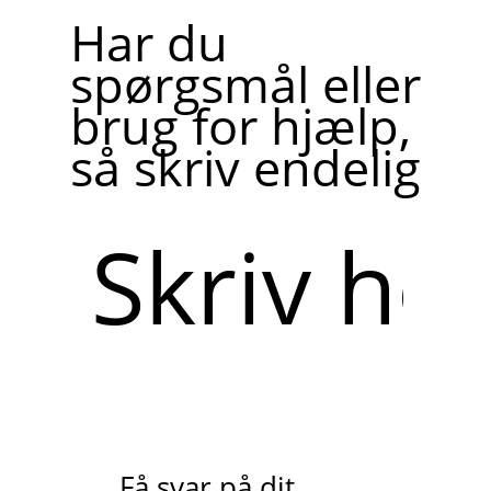
Har du
spørgsmål eller
brug for hjælp,
så skriv endelig
Skriv
her
Få svar på dit