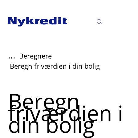
...
Beregnere
Beregn friværdien i din bolig
Beregn
friværdien i
din bolig