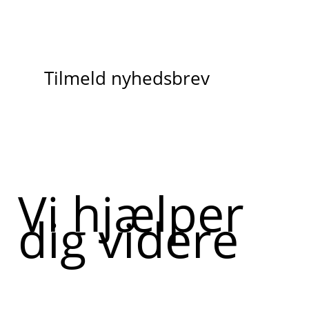
Tilmeld nyhedsbrev
Vi hjælper
dig videre