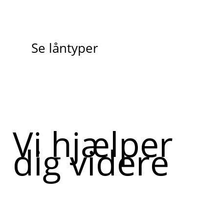
Se låntyper
Vi hjælper
dig videre