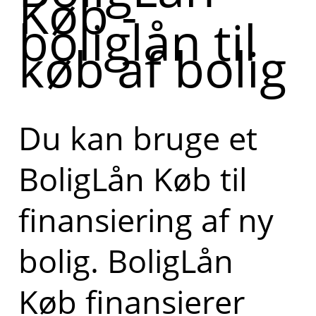
Køb -
boliglån til
køb af bolig
Du kan bruge et
BoligLån Køb til
finansiering af ny
bolig. BoligLån
Køb finansierer