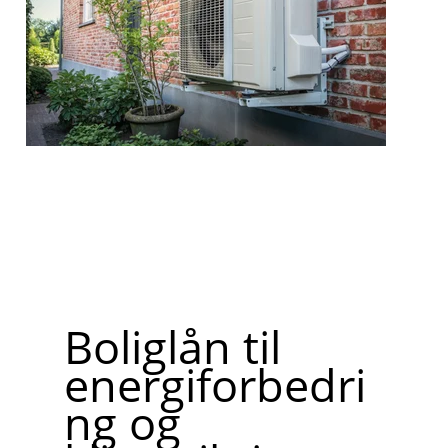
Boliglån til
energiforbedri
ng og