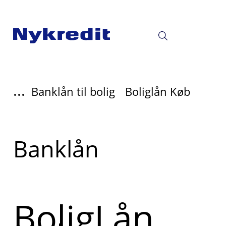
...
Banklån til bolig
Boliglån Køb
Læs
Banklån
mere
om
BoligLån