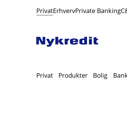
Privat
Erhverv
Private Banking
C
Privat
Produkter
Bolig
Bankl