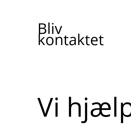
Bliv
kontaktet
Vi hjæl