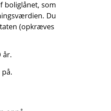
af boliglånet, som
ningsværdien. Du
 staten (opkræves
 år.
 på.