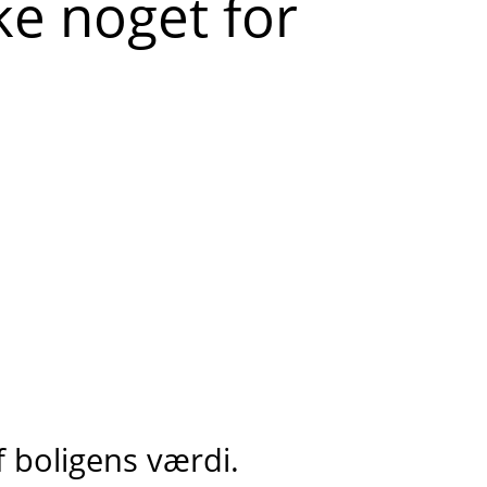
ke noget for
f boligens værdi.