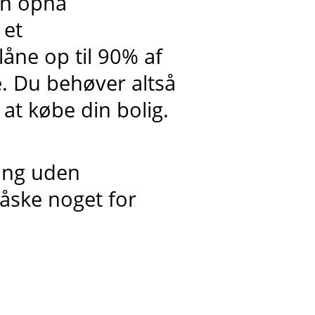
an opnå
 et
låne op til 90% af
te. Du behøver altså
 at købe din bolig.
ning uden
ske noget for