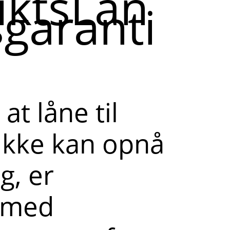
iktsLån
garanti
at låne til
 ikke kan opnå
g, er
n med