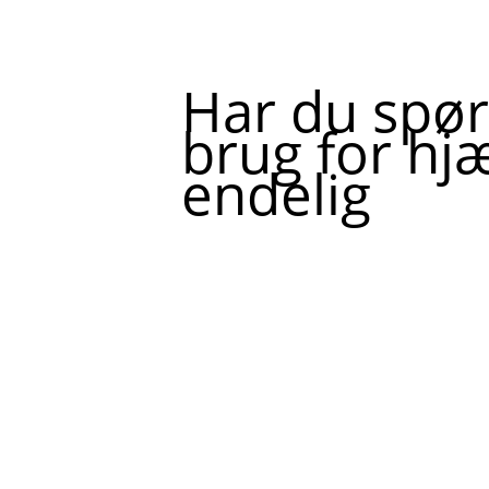
Har du spør
brug for hjæ
endelig
Skriv