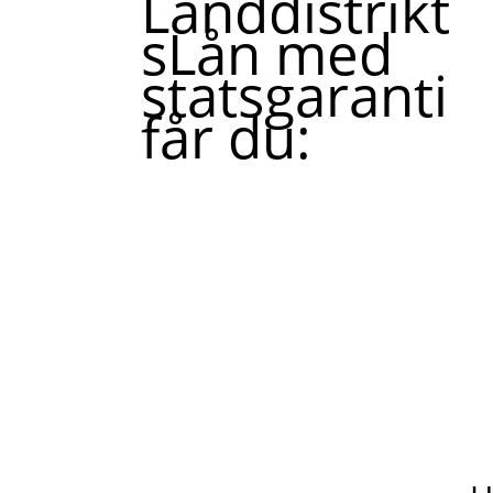
Landdistrikt
sLån med
statsgaranti
får du: