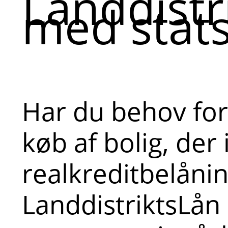
Landdistr
med stats
Har du behov for 
køb af bolig, der
realkreditbelånin
LanddistriktsLå