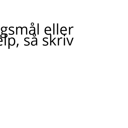
gsmål eller
lp, så skriv