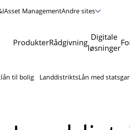
&I
Asset Management
Andre sites
Digitale
Produkter
Rådgivning
Fo
løsninger
ån til bolig
LanddistriktsLån med statsgar