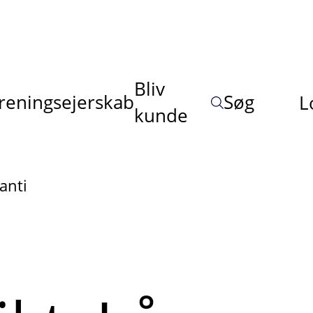
Bliv
reningsejerskab
Søg
L
kunde
anti