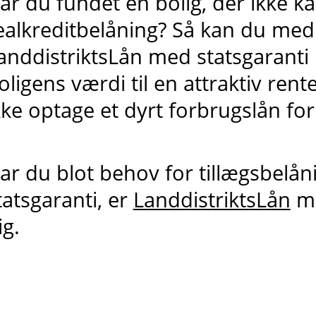
ar du fundet en bolig, der ikke k
ealkreditbelåning? Så kan du med
anddistriktsLån med statsgaranti 
oligens værdi til en attraktiv ren
kke optage et dyrt forbrugslån for
ar du blot behov for tillægsbelå
tatsgaranti, er
LanddistriktsLån
må
ig.