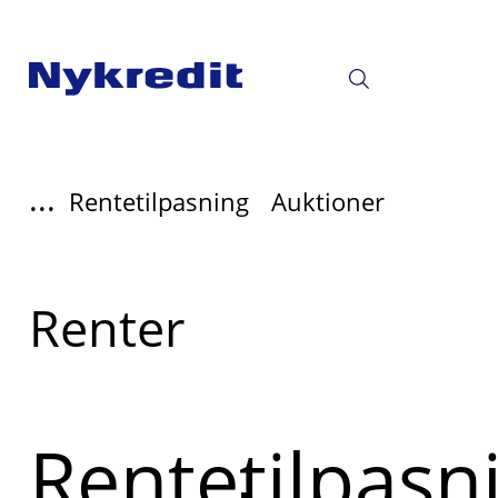
...
Rentetilpasning
Auktioner
Læs
Renter
mere
om
Rentetilpasn