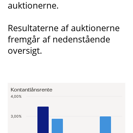
auktionerne.
Resultaterne af auktionerne
fremgår af nedenstående
oversigt.
Kontantlånsrente
Chart
4,00%
Bar chart with 2 data series.
3,00%
Kontantlånsrente