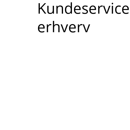
Læs
Kundeservice
mere
erhverv
om