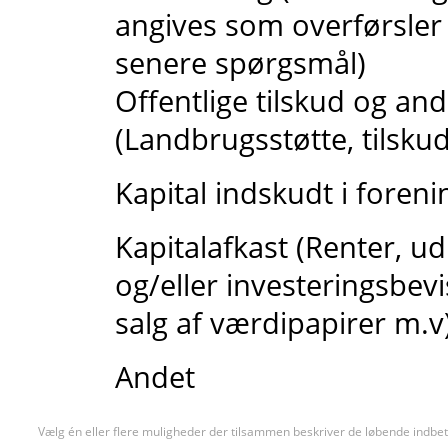
angives som overførsler
senere spørgsmål)
Offentlige tilskud og an
(Landbrugsstøtte, tilskud
Kapital indskudt i foren
Kapitalafkast (Renter, ud
og/eller investeringsbevi
salg af værdipapirer m.v
Andet
Vælg én eller flere muligheder der tilsammen beskriver de løbende indbet