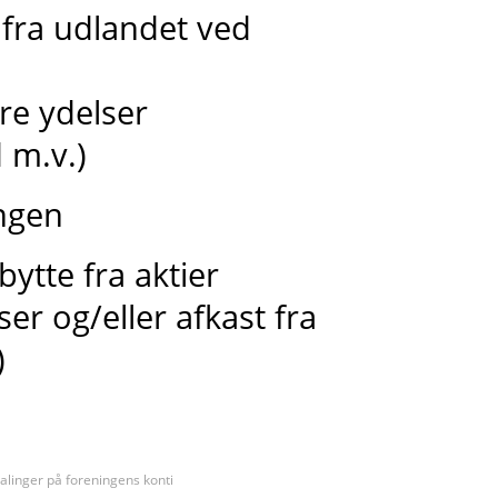
 fra udlandet ved
dre ydelser
 m.v.)
ingen
bytte fra aktier
ser og/eller afkast fra
)
alinger på foreningens konti