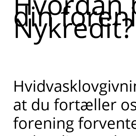
Hvordan 
din foren
Nykredit?
Hvidvasklovgivni
at du fortæller o
forening forvent