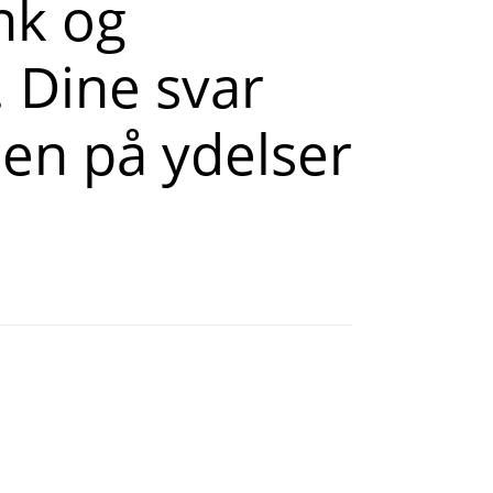
nk og
. Dine svar
sen på ydelser