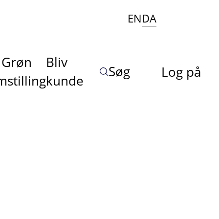
EN
DA
Grøn
Bliv
Søg
Log på
stilling
kunde