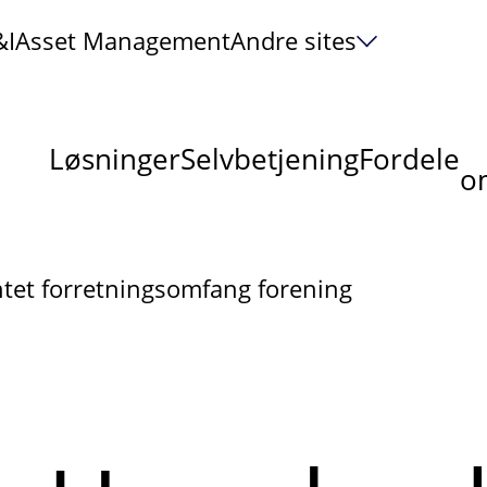
&I
Asset Management
Andre sites
Løsninger
Selvbetjening
Fordele
om
tet forretningsomfang forening