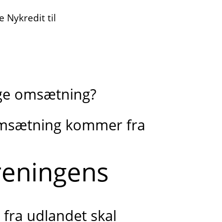
 Nykredit til
ige omsætning?
omsætning kommer fra
reningens
ra udlandet skal