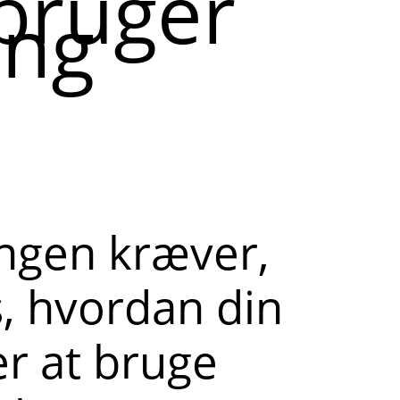
bruger
ing
ngen kræver,
s, hvordan din
er at bruge