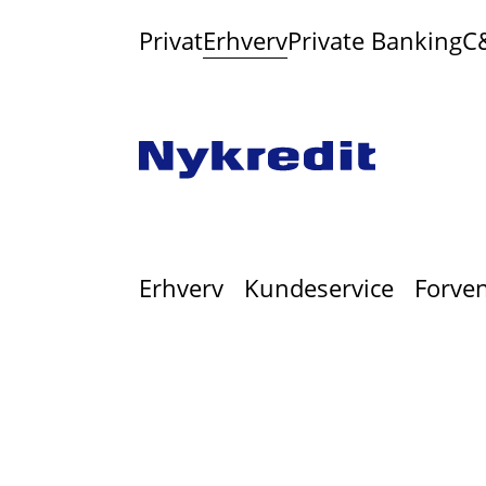
Privat
Erhverv
Private Banking
C
Erhverv
Kundeservice
Forven