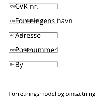
CVR-nr.
Foreningens navn
Adresse
Postnummer
By
Forretningsmodel og omsætning