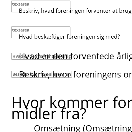
Beskriv, hvad foreningen forventer at bruge
Hvad beskæftiger foreningen sig med?
Hvad er den forventede årl
Beskriv, hvor foreningens 
Hvor kommer fo
midler fra?
Omsætning (Omsætning f