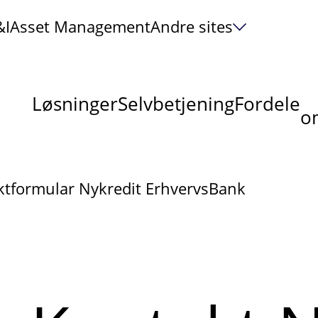
&I
Asset Management
Andre sites
Løsninger
Selvbetjening
Fordele
om
ktformular Nykredit ErhvervsBank