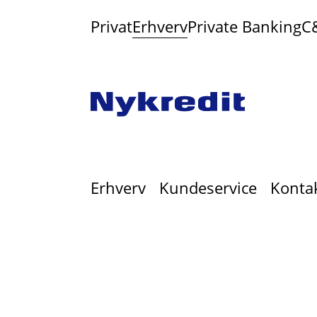
Privat
Erhverv
Private Banking
C
Erhverv
Kundeservice
Konta