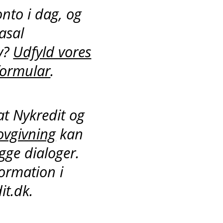
nto i dag, og
asal
v?
Udfyld vores
formular
.
t Nykredit og
ovgivning
kan
ogge dialoger.
ormation i
it.dk.