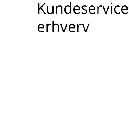
Read
Kundeservice
more
erhverv
about