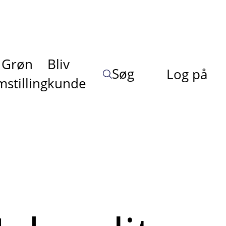
Grøn
Bliv
Søg
Log på
stilling
kunde