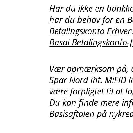
Har du ikke en bankko
har du behov for en B
Betalingskonto Erhver
Basal Betalingskonto-
Vær opmærksom på, a
Spar Nord iht.
MiFID l
være forpligtet til at l
Du kan finde mere inf
Basisaftalen
på nykred