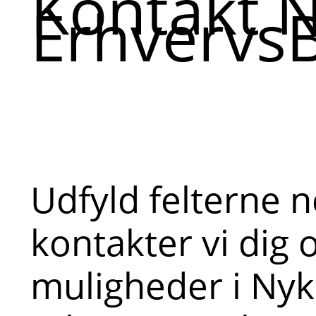
Kontakt N
Erhvervs
Udfyld felterne n
kontakter vi dig
muligheder i Nyk