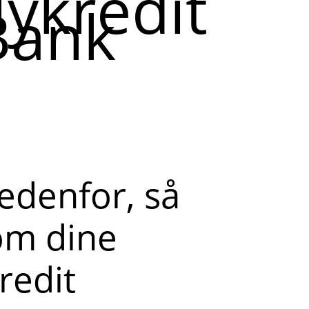
ykredit
Bank
edenfor, så
 om dine
redit