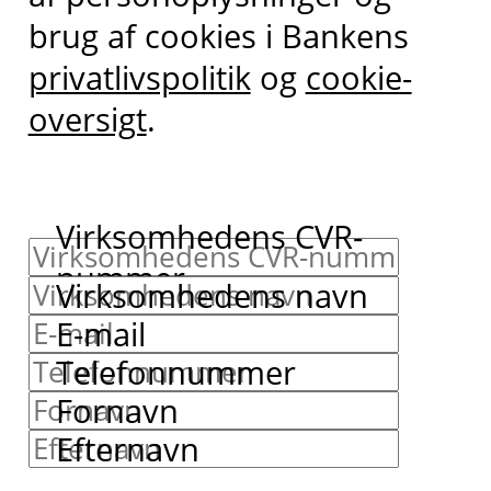
brug af cookies i Bankens
privatlivspolitik
og
cookie-
oversigt
.
Virksomhedens CVR-
nummer
Virksomhedens navn
E-mail
Telefonnummer
Fornavn
Efternavn