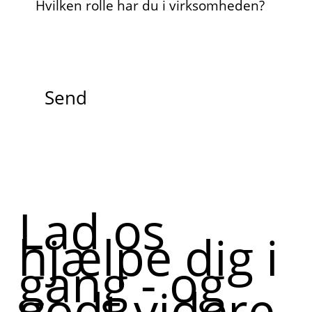
Hvilken rolle har du i virksomheden?
Send
Lad os
hjælpe dig i
gang - og
godt videre