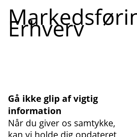
Markedsføri
Erhverv
Gå ikke glip af vigtig
information
Når du giver os samtykke,
kan vi holde dig opdateret