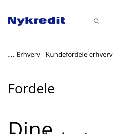
...
Erhverv
Kundefordele erhverv
Read
Fordele
more
about
Dine