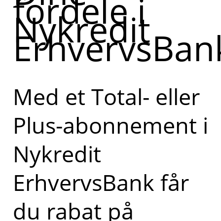
fordele i
Nykredit
ErhvervsBan
Med et Total- eller
Plus-abonnement i
Nykredit
ErhvervsBank får
du rabat på