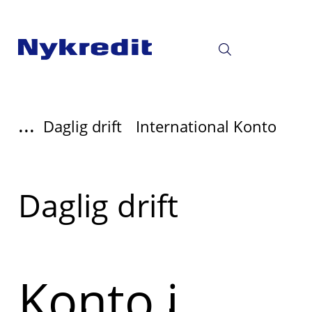
...
Daglig drift
International Konto
Læs
Daglig drift
mere
om
Konto i