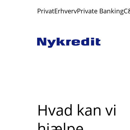
Privat
Erhverv
Private Banking
C
Hvad kan vi
hjælpe