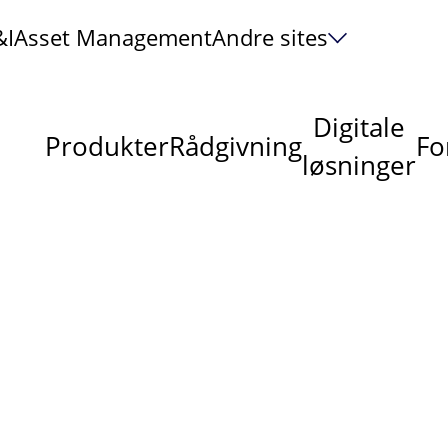
&I
Asset Management
Andre sites
Digitale
Produkter
Rådgivning
Fo
løsninger