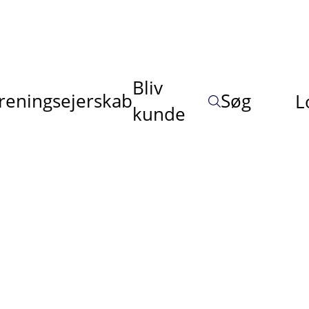
Bliv
reningsejerskab
Søg
L
kunde