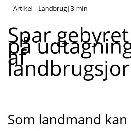
Artikel
Landbrug
|
3 min
Spar gebyret
på udtagnin
af
landbrugsjo
Som landmand kan