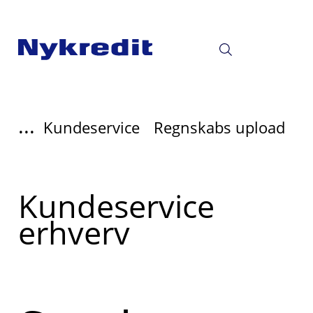
...
Kundeservice
Regnskabs upload
Read
Kundeservice
more
erhverv
about