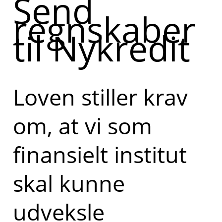
Send
regnskaber
til Nykredit
Loven stiller krav
om, at vi som
finansielt institut
skal kunne
udveksle