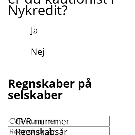
Nykredit?
Ja
Nej
Regnskaber på
selskaber
CVR-nummer
Regnskabsår