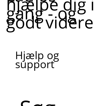
hjælpe dig i
gang - og
godt videre
Hjælp og
support
Søg