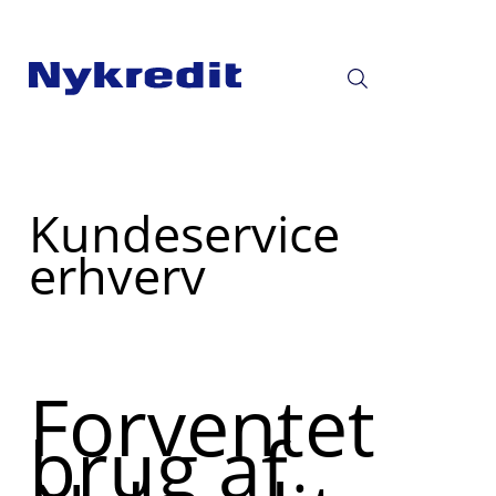
Læs
Kundeservice
mere
erhverv
om
Forventet
brug af