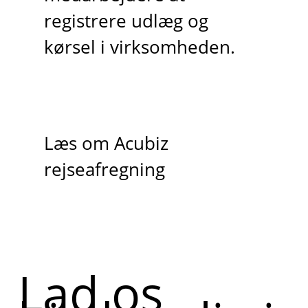
registrere udlæg og
kørsel i virksomheden.
Læs om Acubiz
rejseafregning
Lad os