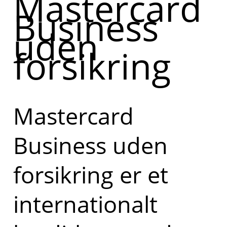
Mastercard
Business
uden
forsikring
Mastercard
Business uden
forsikring er et
internationalt