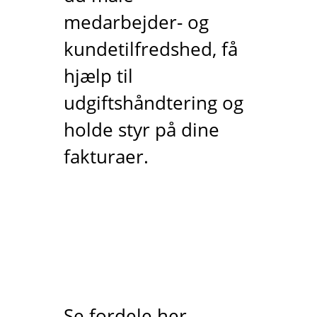
medarbejder- og
kundetilfredshed, få
hjælp til
udgiftshåndtering og
holde styr på dine
fakturaer.
Se fordele her