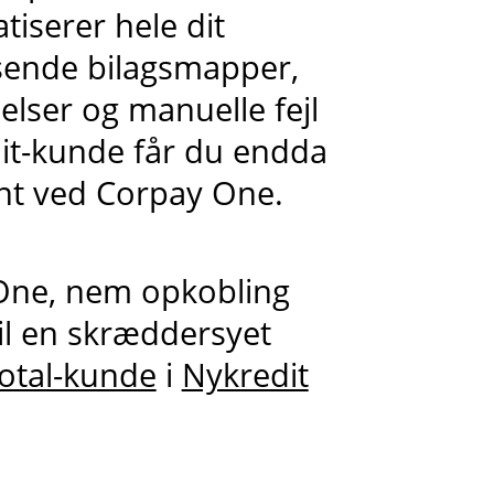
tiserer hele dit
sende bilagsmapper,
lser og manuelle fejl
dit-kunde får du endda
nt ved Corpay One.
 One, nem opkobling
il en skræddersyet
otal-kunde
i
Nykredit