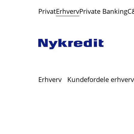
Privat
Erhverv
Private Banking
C
Erhverv
Kundefordele erhver