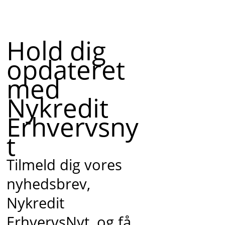
Hold dig
opdateret
med
Nykredit
Erhvervsny
t
Tilmeld dig vores
nyhedsbrev,
Nykredit
ErhvervsNyt, og få