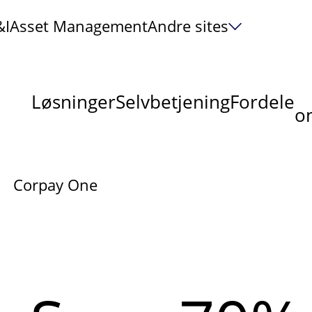
&I
Asset Management
Andre sites
Løsninger
Selvbetjening
Fordele
om
v
Corpay One