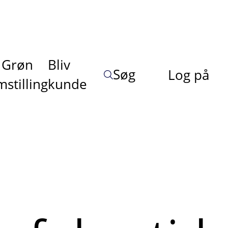
Grøn
Bliv
Søg
Log på
stilling
kunde