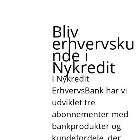
Bliv
erhvervsku
nde i
Nykredit
I Nykredit
ErhvervsBank har vi
udviklet tre
abonnementer med
bankprodukter og
kundefordele, der