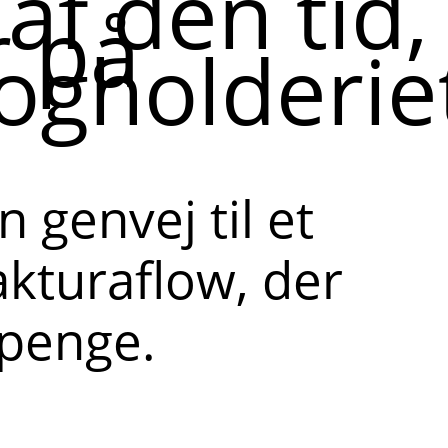
af den tid,
r på
ogholderie
 genvej til et
akturaflow, der
 penge.