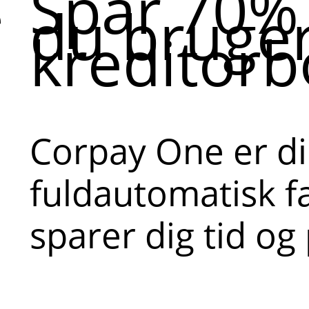
Spar 70% 
du bruge
e
kreditorb
Corpay One er din
fuldautomatisk f
sparer dig tid og