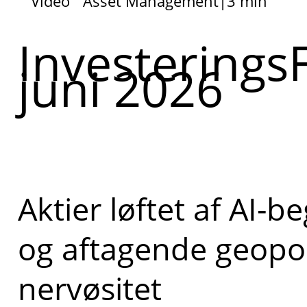
Video
Asset Management
|
3 min
Investerings
juni 2026
Aktier løftet af AI-b
og aftagende geopol
nervøsitet