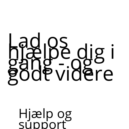
Lad os
hjælpe dig i
gang - og
godt videre
Hjælp og
support