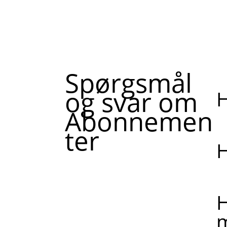
Spørgsmål
og svar om
H
Abonnemen
ter
H
H