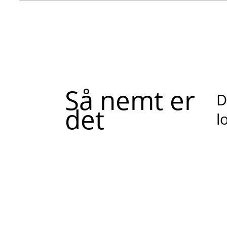
Så nemt er
D
det
l