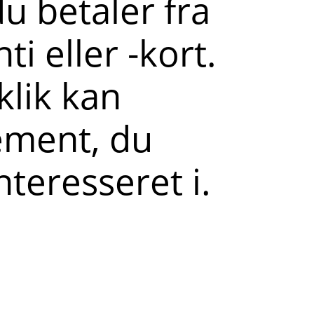
 betaler fra
i eller -kort.
klik kan
ement, du
nteresseret i.