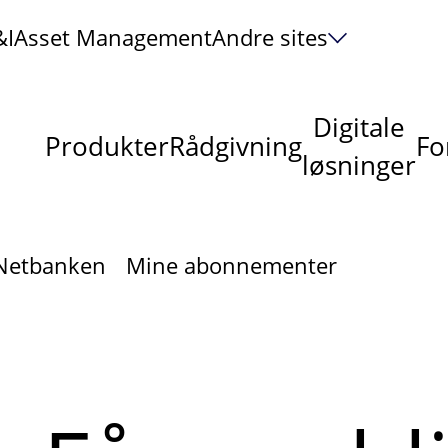
&I
Asset Management
Andre sites
Digitale
Produkter
Rådgivning
Fo
løsninger
 Netbanken
Mine abonnementer