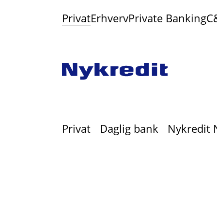
Privat
Erhverv
Private Banking
C
Privat
Daglig bank
Nykredit