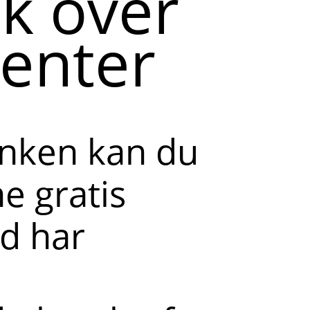
ik over
enter
anken kan du
e gratis
id har