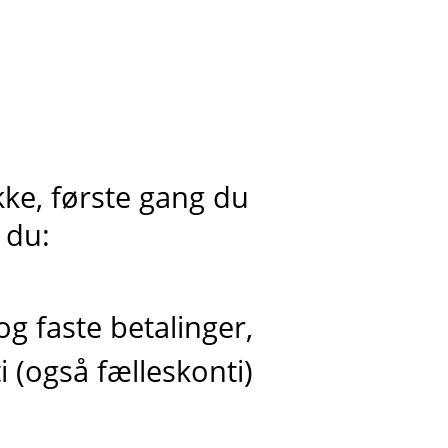
kke, første gang du
 du:
g faste betalinger,
i (også fælleskonti)