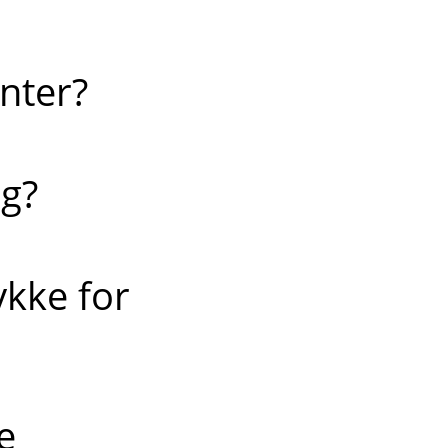
nter?
g?
ykke for
e