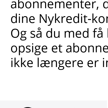
abonnementer, du
dine Nykredit-kont
Og så du med få 
opsige et abonn
ikke længere er i