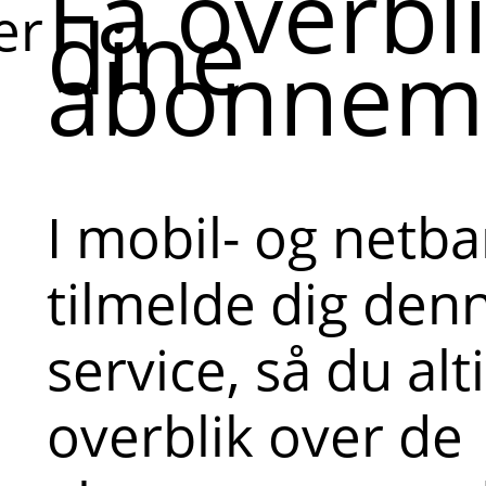
Få overbl
dine
er
abonnem
I mobil- og netb
tilmelde dig denn
service, så du alt
overblik over de