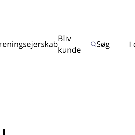
Bliv
reningsejerskab
Søg
L
kunde