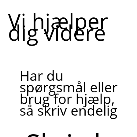
Vi hjælper
dig videre
Har du
spørgsmål eller
brug for hjælp,
så skriv endelig
Skriv