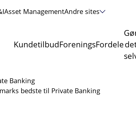
&I
Asset Management
Andre sites
Gø
Kundetilbud
ForeningsFordele
de
sel
ate Banking
marks bedste til Private Banking