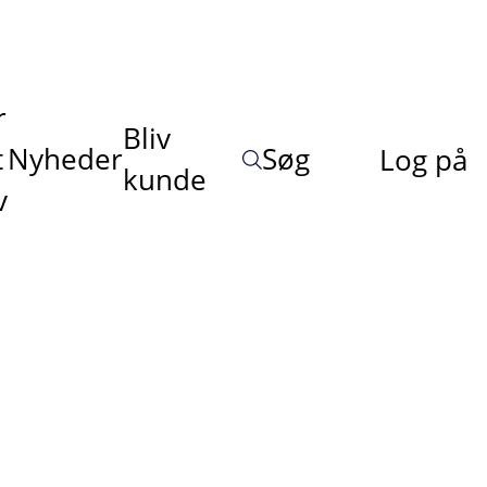
r
Bliv
t
Nyheder
Søg
Log på
kunde
v