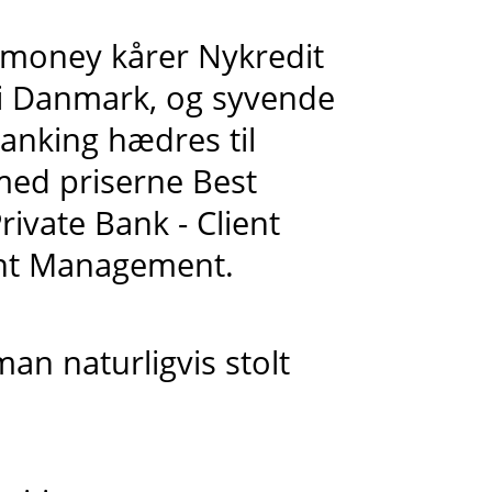
romoney kårer Nykredit
 i Danmark, og syvende
Banking hædres til
med priserne Best
ivate Bank - Client
lent Management.
man naturligvis stolt