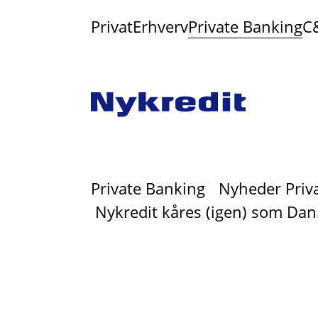
Privat
Erhverv
Private Banking
C
Private Banking
Nyheder Priv
Nykredit kåres (igen) som Dan