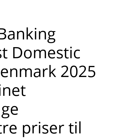
 Banking
st Domestic
 Denmark 2025
inet
ige
re priser til