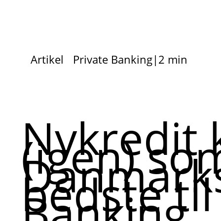
Artikel
Private Banking
|
2 min
Nykredit 
(igen) so
Danmark
bedste til
Banking