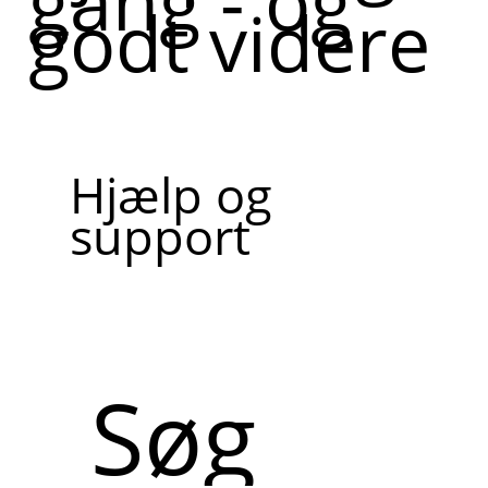
gang - og
godt videre
Hjælp og
support
Søg