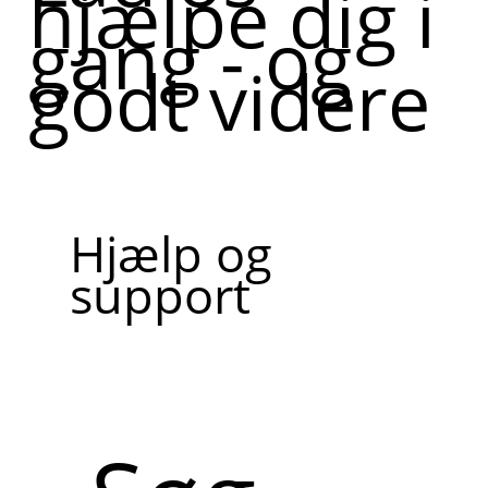
hjælpe dig i
gang - og
godt videre
Hjælp og
support
Søg