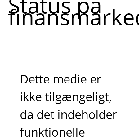
Status på
finansmarke
Dette medie er
ikke tilgængeligt,
da det indeholder
funktionelle