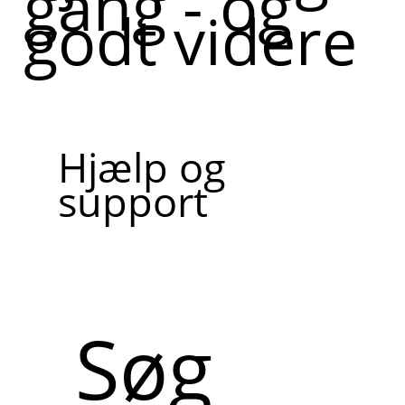
gang - og
godt videre
Hjælp og
support
Søg