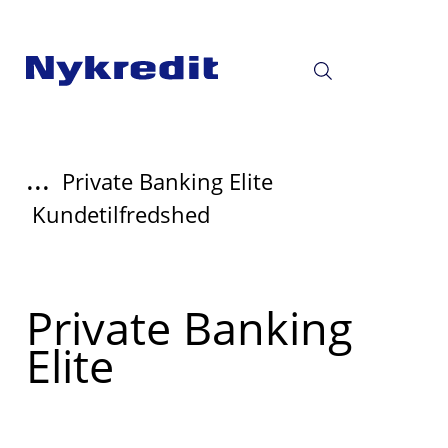
...
Private Banking Elite
Kundetilfredshed
Read
Private Banking
more
Elite
about