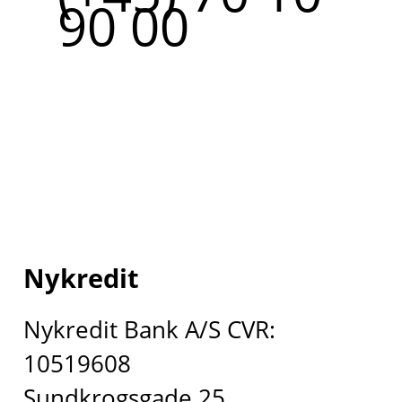
90 00
Nykredit
Nykredit Bank A/S CVR:
10519608
Sundkrogsgade 25