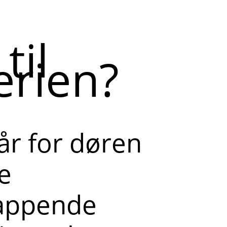
til
rien?
år for døren
e
lappende