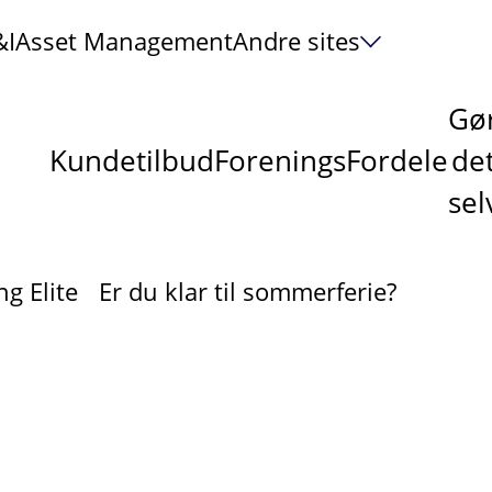
&I
Asset Management
Andre sites
Gø
Kundetilbud
ForeningsFordele
de
sel
ng Elite
Er du klar til sommerferie?