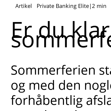
Artikel
Private Banking Elite
|
2 min
Er du klar 
sommerfe
Sommerferien st
og med den nogl
forhåbentlig afs