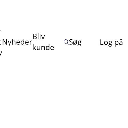
r
Bliv
t
Nyheder
Søg
Log på
kunde
v