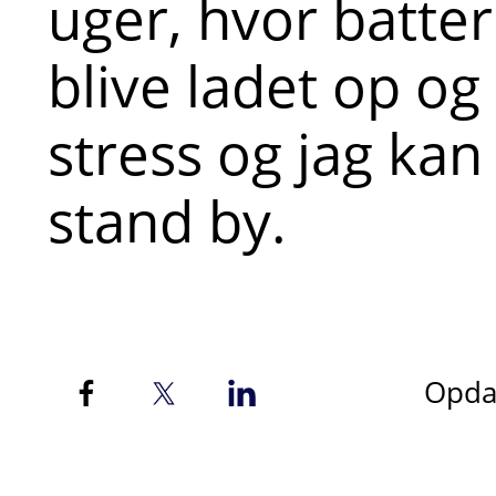
uger, hvor batte
blive ladet op o
stress og jag kan 
stand by.
Opdat