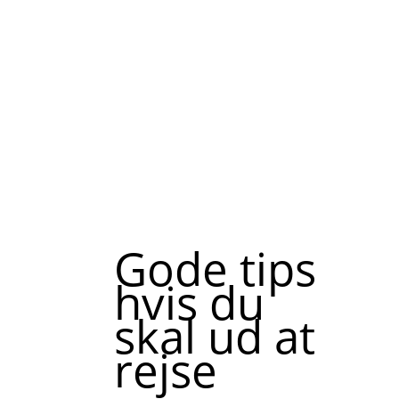
Gode tips
hvis du
skal ud at
rejse