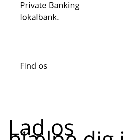
Private Banking
lokalbank.
Find os
Lad os
hjælpe dig i